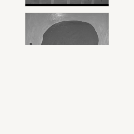
Boutons de fleurs à
pétales rouge - 2021
HUILE SUR TOILE - VERNIS
Vanité Rose - 2021
VERNIS