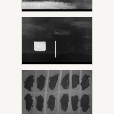
"Paysage abstrait" -
2008
HUILE SUR TOILE
Un dimanche à la
campagne - 2020
HUILE SUR TOILE